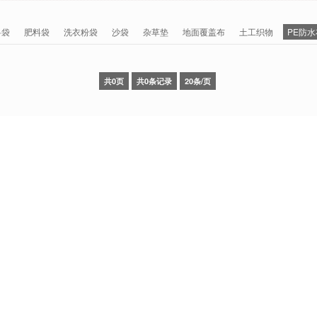
料袋
肥料袋
洗衣粉袋
沙袋
杂草垫
地面覆盖布
土工织物
PE防水
共0页
共0条记录
20条/页