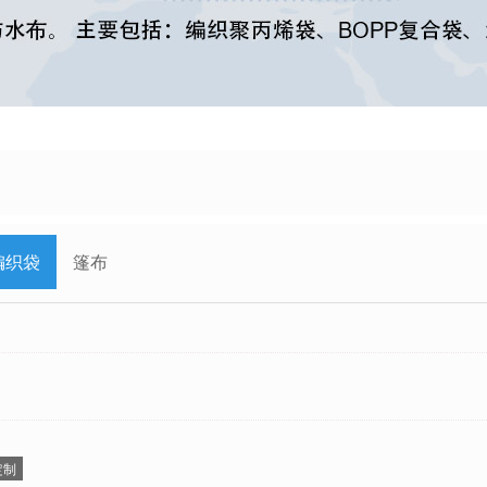
编织袋
篷布
定制