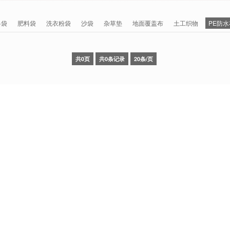
料袋
肥料袋
洗衣粉袋
沙袋
杂草垫
地面覆盖布
土工织物
PE防水
共0页
共0条记录
20条/页