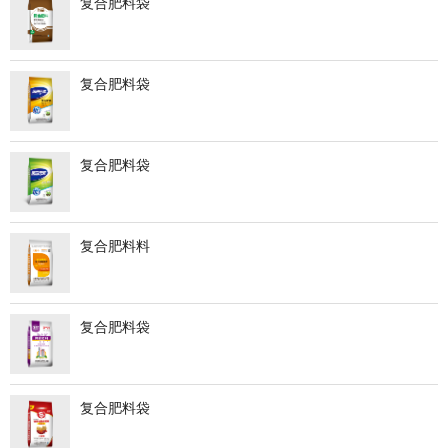
复合肥料袋
复合肥料袋
复合肥料袋
复合肥料料
复合肥料袋
复合肥料袋