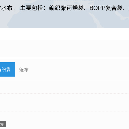
编织袋
篷布
定制