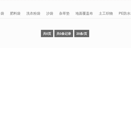
料袋
肥料袋
洗衣粉袋
沙袋
杂草垫
地面覆盖布
土工织物
PE防水
共0页
共0条记录
20条/页