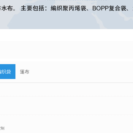
编织袋
篷布
定制