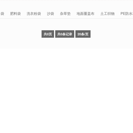
料袋
肥料袋
洗衣粉袋
沙袋
杂草垫
地面覆盖布
土工织物
PE防水
共0页
共0条记录
20条/页